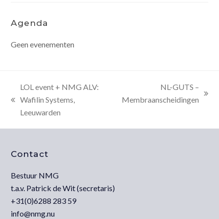
Agenda
Geen evenementen
LOL event + NMG ALV:
NL-GUTS –
next
Wafilin Systems,
Membraanscheidingen
previous
post:
Leeuwarden
post:
Contact
Bestuur NMG
t.a.v. Patrick de Wit (secretaris)
+31(0)6288 283 59
info@nmg.nu