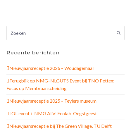
Zoeken
Verz
Recente berichten
Nieuwjaarsreceptie 2026 – Woudagemaal
Terugblik op NMG–NLGUTS Event bij TNO Petten:
Focus op Membraanscheiding
Nieuwjaarsreceptie 2025 – Teylers museum
LOL event + NMG ALV: Ecolab, Oegstgeest
Nieuwjaarsreceptie bij The Green Village, TU Delft