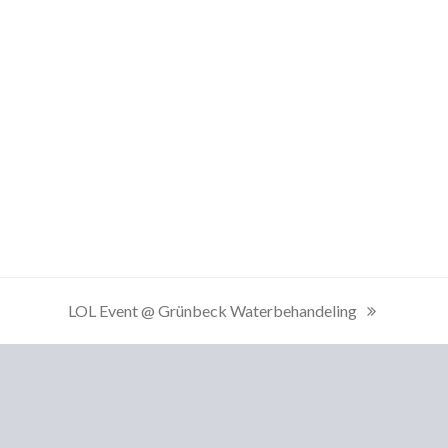
LOL Event @ Grünbeck Waterbehandeling
next
post: