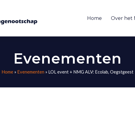
Home
Over het
Evenementen
Home
»
Evenementen
»
LOL event + NMG ALV: Ecolab, Oegstgeest