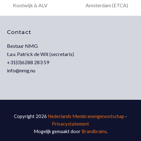
previous
next
Kootwijk & ALV
Amsterdam (ETCA)
post:
post:
Contact
Bestuur NMG
t.a.v. Patrick de Wit (secretaris)
+31(0)6288 283 59
info@nmg.nu
Copyright 2026
Nederlands Membranengenootschap
-
Privacystatement
Mogelijk gemaakt door
Brandbrains
.