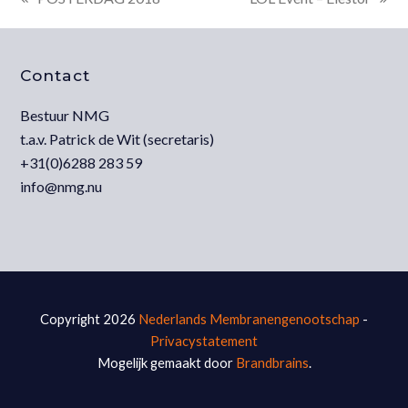
previous
next
post:
post:
Contact
Bestuur NMG
t.a.v. Patrick de Wit (secretaris)
+31(0)6288 283 59
info@nmg.nu
Copyright 2026
Nederlands Membranengenootschap
-
Privacystatement
Mogelijk gemaakt door
Brandbrains
.