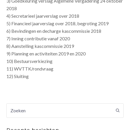
3) Goedkeuring verslag Algemene Vergadering 24 oktober
2018
4) Secretarieel jaarverslag over 2018
5) Financieel jaarverslag over 2018, begroting 2019
6) Bevindingen en decharge kascommissie 2018
7) Inning contributie vanaf 2020
8) Aanstelling kascommissie 2019
9) Planning en activiteiten 2019 en 2020
10) Bestuursverkiezing
11) WVTTK/rondvraag
12) Sluiting
Zoeken
Verz
Recente berichten